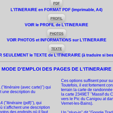
PDF
L'ITINERAIRE en FORMAT PDF
(imprimable, A4)
PROFIL
VOIR le PROFIL de L'ITINERAIRE
PHOTOS
VOIR PHOTOS et INFORMATIONS sur L'ITINERAIRE
TEXTE
R SEULEMENT le TEXTE de L'ITINERAIRE
(à traduire si be
MODE D'EMPLOI DES PAGES DE L'ITINERAIRE
Ces options suffisent pour sui
Toutefois, il est fortement con
Itinéraire (avec carte)") qui
terrain la carte de randonné
t une description du
la carte 2349ET "Massif du 
vers le Pic du Canigou at da
 ("Itinéraire (pdf)"), qui
Vernet-les-Bains).
ù s'affichent une description
otos des endroits où il faut
Un "plug-in" dit "Google Trad