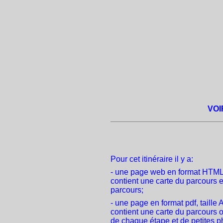
VOI
Pour cet itinéraire il y a:
- une page web en format HTML ("
contient une carte du parcours e
parcours;
- une page en format pdf, taille A4
contient une carte du parcours o
de chaque étape et de petites ph