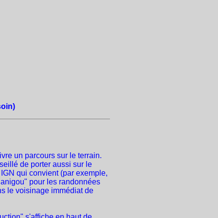
soin)
vre un parcours sur le terrain.
seillé de porter aussi sur le
e IGN qui convient (par exemple,
Canigou" pour les randonnées
ns le voisinage immédiat de
uction" s'affiche en haut de