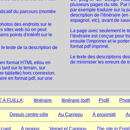
plusieurs pages du site. Par l
par exemple traduire sur la pa
ndicatif du parcours (montée
description de l'itinéraire (e
espagnol, etc), avant de sau
hotos des endroits sur le
es sites web où on peut
La page avec seulement le te
ains points d'intérêt sur le
l'itinéraire est conçue pour tr
ensuite l'imprimer et le porter 
format pdf imprimé.
e texte de la description de
Le texte des descriptions des 
de minimiser les erreurs de t
e en format HTML et/ou en
 tard sur le terrain, sur
ne tablette) hors connexion.
aire en format pdf, sur une
E A FUILLA
:
Itinéraire
Itinéraire (pdf)
Profil
Phot
Depuis centre-ville
Au Canigou
À proximité
Au
cueil
À propos
Vernet et Canigou
The site in Engl