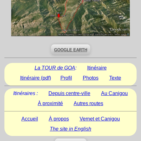
GOOGLE EARTH
La TOUR de GOA
:
Itinéraire
Itinéraire (pdf)
Profil
Photos
Texte
Itinéraires :
Depuis centre-ville
Au Canigou
À proximité
Autres routes
Accueil
À propos
Vernet et Canigou
The site in English