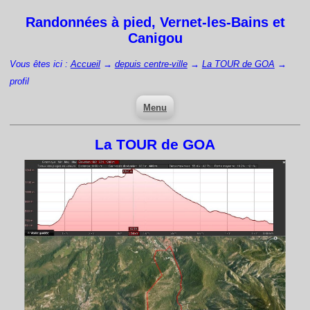
Randonnées à pied,
Vernet-les-Bains
et
Canigou
Vous êtes ici :
Accueil
→
depuis centre-ville
→
La TOUR de GOA
→
profil
Menu
La TOUR de GOA