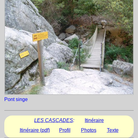
Pont singe
LES CASCADES
:
Itinéraire
Itinéraire (pdf)
Profil
Photos
Texte